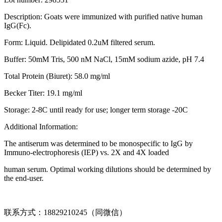
Description: Goats were immunized with purified native human
IgG(Fc).
Form: Liquid. Delipidated 0.2uM filtered serum.
Buffer: 50mM Tris, 500 nM NaCl, 15mM sodium azide, pH 7.4
Total Protein (Biuret): 58.0 mg/ml
Becker Titer: 19.1 mg/ml
Storage: 2-8C until ready for use; longer term storage -20C
Additional Information:
The antiserum was determined to be monospecific to IgG by
Immuno-electrophoresis (IEP) vs. 2X and 4X loaded
human serum. Optimal working dilutions should be determined by
the end-user.
联系方式：18829210245（同微信）