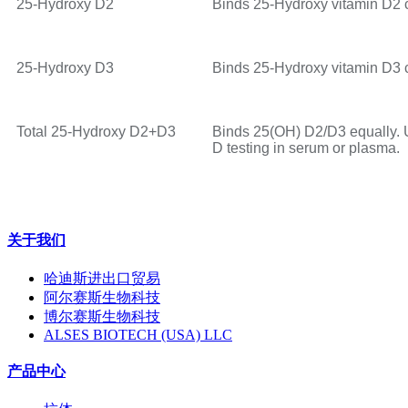
25-Hydroxy D2
Binds 25-Hydroxy vitamin D2 
25-Hydroxy D3
Binds 25-Hydroxy vitamin D3 
Total 25-Hydroxy D2+D3
Binds 25(OH) D2/D3 equally. Us
D testing in serum or plasma.
关于我们
哈迪斯进出口贸易
阿尔赛斯生物科技
博尔赛斯生物科技
ALSES BIOTECH (USA) LLC
产品中心