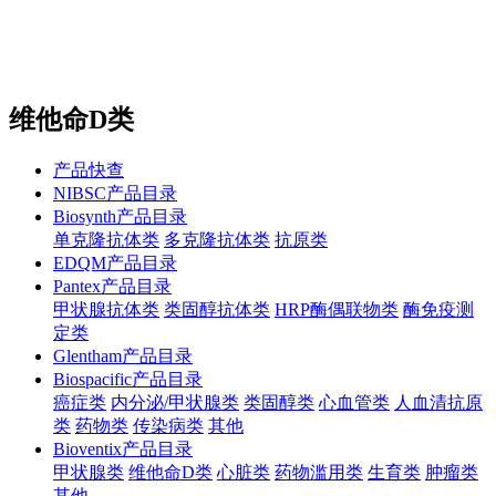
站内搜索
English
维他命D类
产品快查
NIBSC产品目录
Biosynth产品目录
单克隆抗体类
多克隆抗体类
抗原类
EDQM产品目录
Pantex产品目录
甲状腺抗体类
类固醇抗体类
HRP酶偶联物类
酶免疫测
定类
Glentham产品目录
Biospacific产品目录
癌症类
内分泌/甲状腺类
类固醇类
心血管类
人血清抗原
类
药物类
传染病类
其他
Bioventix产品目录
甲状腺类
维他命D类
心脏类
药物滥用类
生育类
肿瘤类
其他