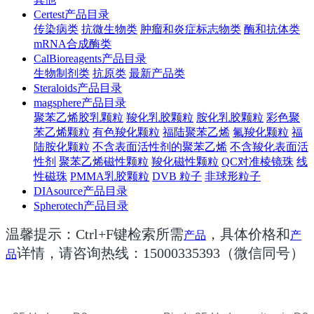
Certest产品目录
传染病类
抗微生物类
肿瘤和炎症标志物类
酶和抗体类
mRNA合成酶类
CalBioreagents产品目录
生物制剂类
抗原类
最新产品类
Steraloids产品目录
magsphere产品目录
聚苯乙烯胶乳颗粒
羧化乳胶颗粒
胺化乳胶颗粒
彩色聚
苯乙烯颗粒
有色羧化颗粒
福陆聚苯乙烯
氟羧化颗粒
福
陆胺化颗粒
不含表面活性剂的聚苯乙烯
不含羧化表面活
性剂
聚苯乙烯磁性颗粒
羧化磁性颗粒
QC对准棱镜珠
线
性磁珠
PMMA乳胶颗粒
DVB 粒子
非球形粒子
DIAsource产品目录
Spherotech产品目录
温馨提示：Ctrl+F键检索所需
，具体价格和
产品
产
详情，请咨询热线：15000335393（微信同号）
品