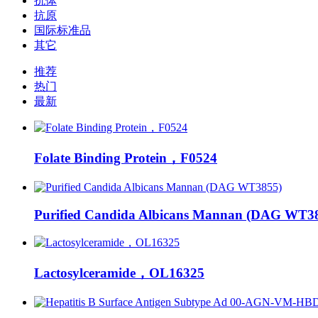
抗体
抗原
国际标准品
其它
推荐
热门
最新
Folate Binding Protein，F0524
Purified Candida Albicans Mannan (DAG WT3
Lactosylceramide，OL16325