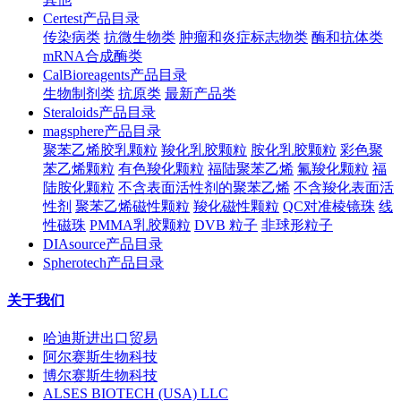
Certest产品目录
传染病类
抗微生物类
肿瘤和炎症标志物类
酶和抗体类
mRNA合成酶类
CalBioreagents产品目录
生物制剂类
抗原类
最新产品类
Steraloids产品目录
magsphere产品目录
聚苯乙烯胶乳颗粒
羧化乳胶颗粒
胺化乳胶颗粒
彩色聚
苯乙烯颗粒
有色羧化颗粒
福陆聚苯乙烯
氟羧化颗粒
福
陆胺化颗粒
不含表面活性剂的聚苯乙烯
不含羧化表面活
性剂
聚苯乙烯磁性颗粒
羧化磁性颗粒
QC对准棱镜珠
线
性磁珠
PMMA乳胶颗粒
DVB 粒子
非球形粒子
DIAsource产品目录
Spherotech产品目录
关于我们
哈迪斯进出口贸易
阿尔赛斯生物科技
博尔赛斯生物科技
ALSES BIOTECH (USA) LLC