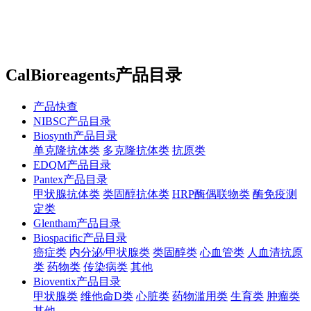
站内搜索
English
CalBioreagents产品目录
产品快查
NIBSC产品目录
Biosynth产品目录
单克隆抗体类
多克隆抗体类
抗原类
EDQM产品目录
Pantex产品目录
甲状腺抗体类
类固醇抗体类
HRP酶偶联物类
酶免疫测
定类
Glentham产品目录
Biospacific产品目录
癌症类
内分泌/甲状腺类
类固醇类
心血管类
人血清抗原
类
药物类
传染病类
其他
Bioventix产品目录
甲状腺类
维他命D类
心脏类
药物滥用类
生育类
肿瘤类
其他