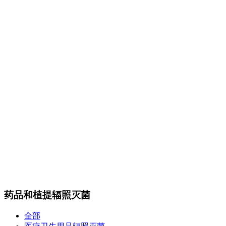
Certest产品目录
传染病类
抗微生物类
肿瘤和炎症标志物类
酶和抗体类
m
CalBioreagents产品目录
生物制剂类
抗原类
最新产品类
Steraloids产品目录
magsphere产品目录
聚苯乙烯胶乳颗粒
羧化乳胶颗粒
胺化乳胶颗粒
彩色聚苯
颗粒
羧化磁性颗粒
QC对准棱镜珠
线性磁珠
PMMA乳胶
DIAsource产品目录
Spherotech产品目录
经营品牌
新闻动态
全部
公司动态
行业资讯
联系我们
联系方式
在线留言
站内搜索
English
药品和植提辐照灭菌
全部