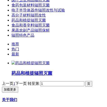
医疗卫生用品辐照灭菌
食药包装材料辐照灭菌
电子半导体器件辐照改性与试验
高分子材料辐照改性
药品和植提辐照灭菌
食品和香辛料辐照灭菌
果蔬农副产品辐照保鲜
辐照特色产品
推荐
热门
最新
药品和植提辐照灭菌
上一页
1
下一页
转至第
加载更多
关于我们