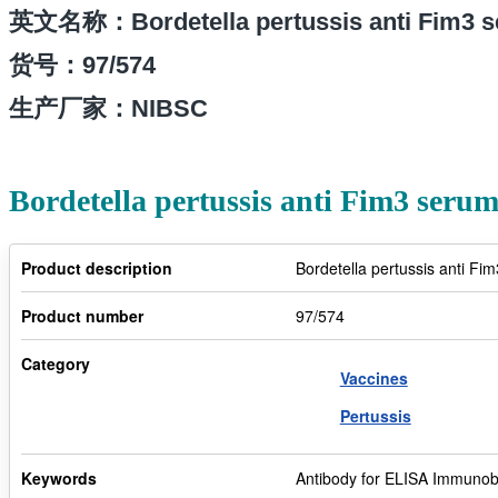
英文名称：Bordetella pertussis anti Fim3 s
货号：
97/574
生产厂家：NIBSC
Bordetella pertussis anti Fim3 serum
Product description
Bordetella pertussis anti Fi
Product number
97/574
Category
Vaccines
Pertussis
Keywords
Antibody for ELISA Immunob