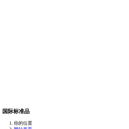
Certest产品目录
传染病类
抗微生物类
肿瘤和炎症标志物类
酶和抗体类
m
CalBioreagents产品目录
生物制剂类
抗原类
最新产品类
Steraloids产品目录
magsphere产品目录
聚苯乙烯胶乳颗粒
羧化乳胶颗粒
胺化乳胶颗粒
彩色聚苯
颗粒
羧化磁性颗粒
QC对准棱镜珠
线性磁珠
PMMA乳胶
DIAsource产品目录
Spherotech产品目录
经营品牌
新闻动态
全部
公司动态
行业资讯
联系我们
联系方式
在线留言
站内搜索
English
国际标准品
你的位置