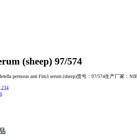
serum (sheep) 97/574
ssis anti Fim3 serum (sheep)货号：97/574生产厂家：NI
) 234
00
品