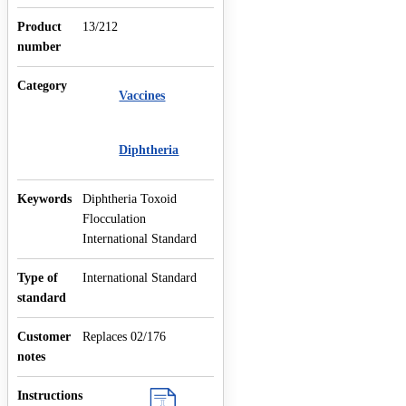
Product
13/212
number
Category
Vaccines
Diphtheria
Keywords
Diphtheria Toxoid
Flocculation
International Standard
Type of
International Standard
standard
Customer
Replaces 02/176
notes
Instructions