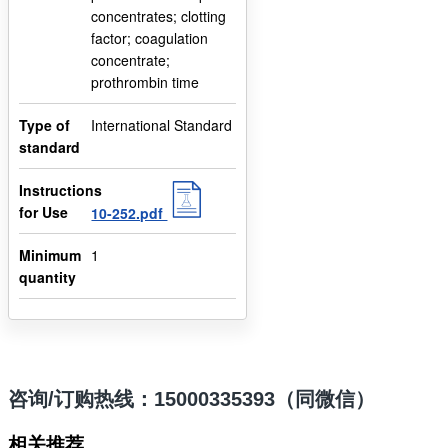
concentrates; clotting
factor; coagulation
concentrate;
prothrombin time
Type of
International Standard
standard
Instructions
for Use
10-252.pdf
Minimum
1
quantity
咨询/订购热线：15000335393（同微信）
相关推荐