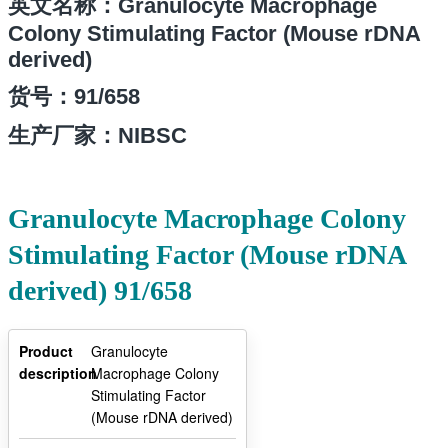
英文名称：Granulocyte Macrophage
Colony Stimulating Factor (Mouse rDNA
derived)
货号：
91/658
生产厂家：NIBSC
Granulocyte Macrophage Colony
Stimulating Factor (Mouse rDNA
derived) 91/658
Product
Granulocyte
description
Macrophage Colony
Stimulating Factor
(Mouse rDNA derived)