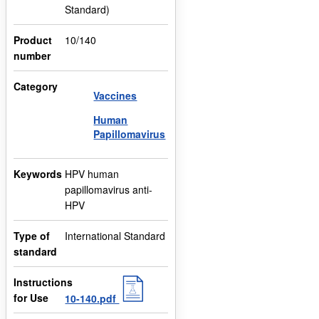
Standard)
Product
10/140
number
Category
Vaccines
Human
Papillomavirus
Keywords
HPV human
papillomavirus anti-
HPV
Type of
International Standard
standard
Instructions
for Use
10-140.pdf