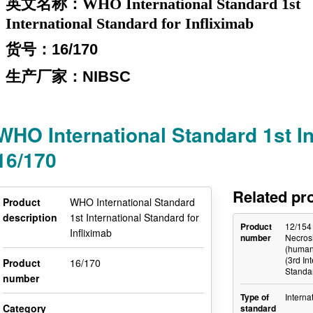
英文名称：
WHO International Standard 1st
International Standard for Infliximab
货号：16/170
生产厂家：NIBSC
WHO International Standard 1st In
16/170
Related pr
Product
WHO International Standard
description
1st International Standard for
Product
12/154
Infliximab
number
Necrosi
(human
(3rd In
Product
16/170
Standa
number
Type of
Interna
Category
standard