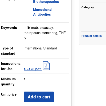
Biotherapeutics
Category
Monoclonal
Antibodies
Keywords
Infliximab, bioassay,
therapeutic monitoring, TNF-
Product details
α
Type of
International Standard
standard
Instructions
for Use
16-170.pdf
Minimum
1
quantity
Unit price
Add to cart