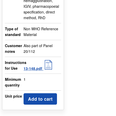
hemagglutination,
IGIV, pharmacopoeial
specification, direct
method, RhD
Type of
Non WHO Reference
standard
Material
Customer
Also part of Panel
notes
20/112
Instructions
for Use
13-148.pdf
Minimum
1
quantity
Unit price
Add to cart