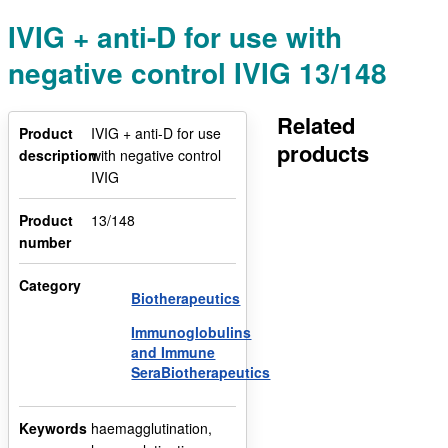
IVIG + anti-D for use with
negative control IVIG 13/148
Related
Product
IVIG + anti-D for use
products
description
with negative control
IVIG
Product
13/148
number
Category
Biotherapeutics
Immunoglobulins
and Immune
SeraBiotherapeutics
Keywords
haemagglutination,