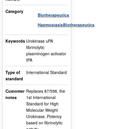
Category
Biotherapeutics
HaemostasisBiotherapeutics
Keywords
Urokinase uPA
fibrinolytic
plasminogen activator
tPA
Type of
International Standard
standard
Customer
Replaces 87/598, the
notes
1st International
Standard for High
Molecular Weight
Urokinase. Potency
based on fibrinolytic
activity.