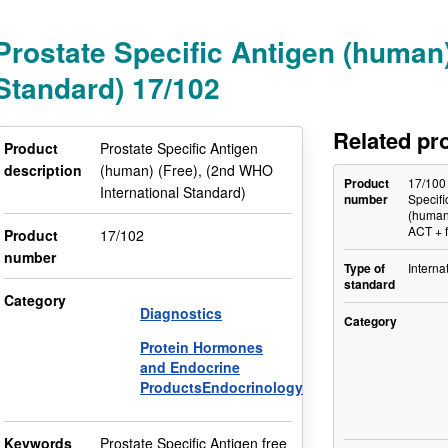
Prostate Specific Antigen (human)
Standard) 17/102
Related pr
Product
Prostate Specific Antigen
description
(human) (Free), (2nd WHO
Product
17/100
International Standard)
number
Specifi
(human)
ACT + 
Product
17/102
number
Type of
Interna
standard
Category
Diagnostics
Category
Protein Hormones
and Endocrine
ProductsEndocrinology
Keywords
Prostate Specific Antigen free