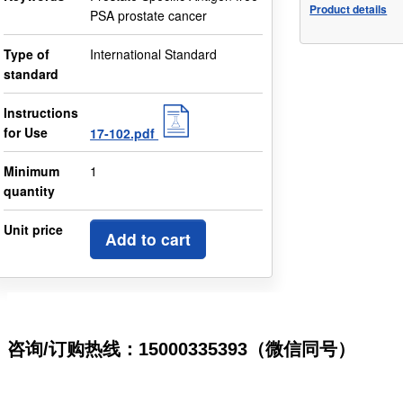
Product details
PSA prostate cancer
Type of
International Standard
standard
Instructions
for Use
17-102.pdf
Minimum
1
quantity
Unit price
Add to cart
咨询/订购热线：15000335393（微信同号）