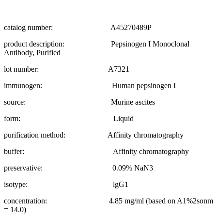
catalog number: A45270489P
product description: Pepsinogen I Monoclonal
Antibody, Purified
lot number: A7321
immunogen: Human pepsinogen I
source: Murine ascites
form: Liquid
purification method: Affinity chromatography
buffer: Affinity chromatography
preservative: 0.09% NaN3
isotype: lgG1
concentration: 4.85 mg/ml (based on A1%2sonm
= 14.0)