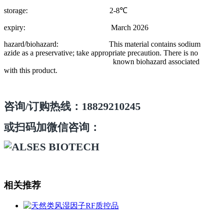
storage: 2-8℃
expiry: March 2026
hazard/biohazard: This material contains sodium
azide as a preservative; take appropriate precaution. There is no
known biohazard associated
with this product.
咨询/订购热线：18829210245
或扫码加微信咨询：
相关推荐