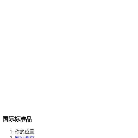
Certest产品目录
传染病类
抗微生物类
肿瘤和炎症标志物类
酶和抗体类
m
CalBioreagents产品目录
生物制剂类
抗原类
最新产品类
Steraloids产品目录
magsphere产品目录
聚苯乙烯胶乳颗粒
羧化乳胶颗粒
胺化乳胶颗粒
彩色聚苯
颗粒
羧化磁性颗粒
QC对准棱镜珠
线性磁珠
PMMA乳胶
DIAsource产品目录
Spherotech产品目录
经营品牌
新闻动态
全部
公司动态
行业资讯
联系我们
联系方式
在线留言
站内搜索
English
国际标准品
你的位置