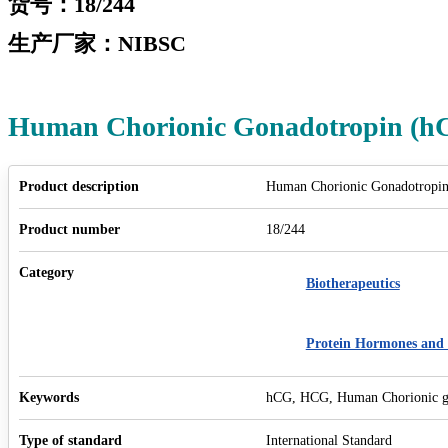
货号：18/244
生产厂家：NIBSC
Human Chorionic Gonadotropin (hCG
Product description
Human Chorionic Gonadotropin 
Product number
18/244
Category
Biotherapeutics
Protein Hormones and 
Keywords
hCG, HCG, Human Chorionic g
Type of standard
International Standard