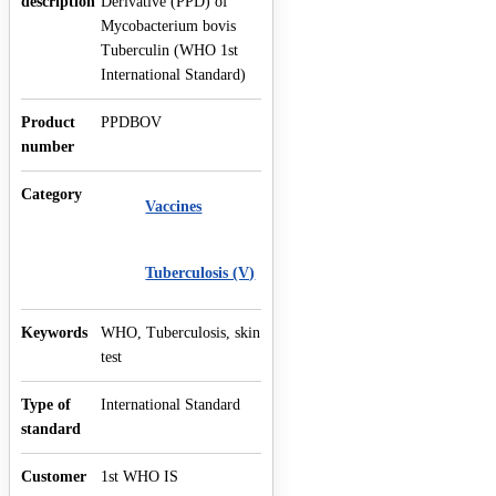
description
Derivative (PPD) of
Mycobacterium bovis
Tuberculin (WHO 1st
International Standard)
Product
PPDBOV
number
Category
Vaccines
Tuberculosis (V)
Keywords
WHO, Tuberculosis, skin
test
Type of
International Standard
standard
Customer
1st WHO IS